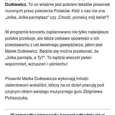
Dutkiewicz.
To on właśnie jest autorem tekstów piosenek
nuconych przez pokolenia Polaków. Któż z nas nie zna
„Jolka, Jolka pamiętasz” czy „Chodź, pomaluj mój świat”?
W programie koncertu zaplanowano nie tylko największe
polskie przeboje, ale także ciekawe opowieści o ich
powstawaniu z ust świetnego gawędziarza, jakim jest
Marek Dutkiewicz. Będzie się można przekonać, że
„Jolka pamięta, a Ty?”. To będzie wieczór pełen
wspomnień, wzruszeń i uśmiechu!
Piosenki Marka Dutkiewicza wykonają młodzi
utalentowani wokaliści, którzy na co dzień pracują pod
czujnym okiem swojego muzycznego guru Zbigniewa
Poliszczuka.
W przypadku niepogody, koncert odbędzie się w