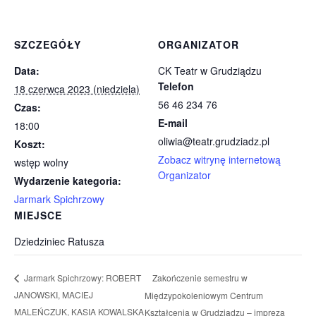
SZCZEGÓŁY
ORGANIZATOR
Data:
CK Teatr w Grudziądzu
Telefon
18 czerwca 2023 (niedziela)
56 46 234 76
Czas:
E-mail
18:00
oliwia@teatr.grudziadz.pl
Koszt:
Zobacz witrynę internetową
wstęp wolny
Organizator
Wydarzenie kategoria:
Jarmark Spichrzowy
MIEJSCE
Dziedziniec Ratusza
Zakończenie semestru w
Jarmark Spichrzowy: ROBERT
JANOWSKI, MACIEJ
Międzypokoleniowym Centrum
MALEŃCZUK, KASIA KOWALSKA
Kształcenia w Grudziądzu – impreza