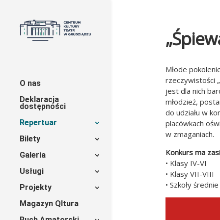
„Śpiew
Młode pokolenie
rzeczywistości 
O nas
jest dla nich b
Deklaracja
młodzież, posta
dostępności
do udziału w kon
Repertuar
placówkach oświ
w zmaganiach.
Bilety
Konkurs ma zas
Galeria
• Klasy IV-VI
Usługi
• Klasy VII-VIII
• Szkoły średnie
Projekty
Magazyn Qltura
Ruch Amatorski