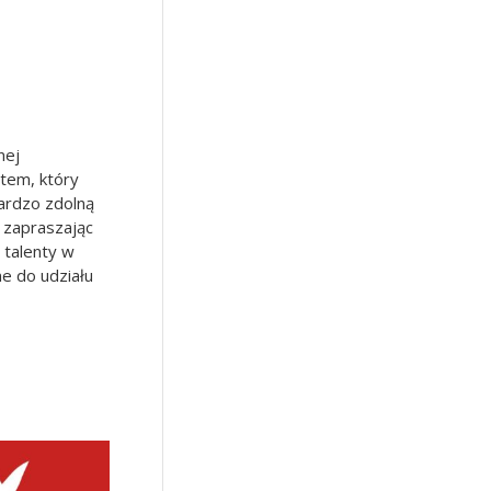
nej
atem, który
bardzo zdolną
 zapraszając
 talenty w
e do udziału