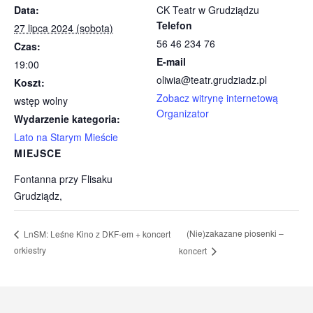
Data:
CK Teatr w Grudziądzu
Telefon
27 lipca 2024 (sobota)
56 46 234 76
Czas:
E-mail
19:00
oliwia@teatr.grudziadz.pl
Koszt:
Zobacz witrynę internetową
wstęp wolny
Organizator
Wydarzenie kategoria:
Lato na Starym Mieście
MIEJSCE
Fontanna przy Flisaku
Grudziądz
,
(Nie)zakazane piosenki –
LnSM: Leśne Kino z DKF-em + koncert
orkiestry
koncert