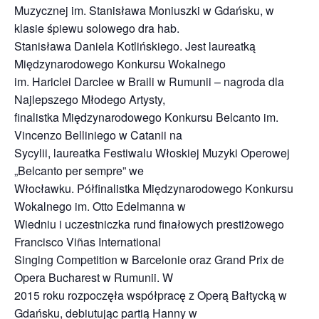
Muzycznej im. Stanisława Moniuszki w Gdańsku, w
klasie śpiewu solowego dra hab.
Stanisława Daniela Kotlińskiego. Jest laureatką
Międzynarodowego Konkursu Wokalnego
im. Hariclei Darclee w Braili w Rumunii – nagroda dla
Najlepszego Młodego Artysty,
finalistka Międzynarodowego Konkursu Belcanto im.
Vincenzo Belliniego w Catanii na
Sycylii, laureatka Festiwalu Włoskiej Muzyki Operowej
„Belcanto per sempre” we
Włocławku. Półfinalistka Międzynarodowego Konkursu
Wokalnego im. Otto Edelmanna w
Wiedniu i uczestniczka rund finałowych prestiżowego
Francisco Viñas International
Singing Competition w Barcelonie oraz Grand Prix de
Opera Bucharest w Rumunii. W
2015 roku rozpoczęła współpracę z Operą Bałtycką w
Gdańsku, debiutując partią Hanny w