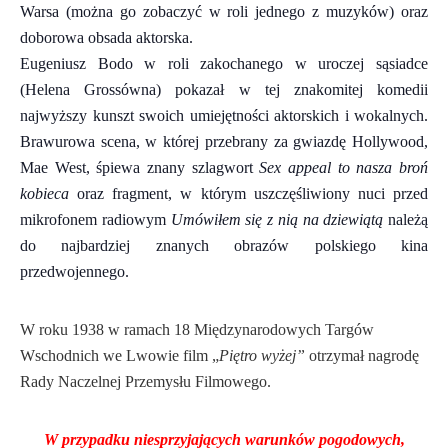
Warsa (można go zobaczyć w roli jednego z muzyków) oraz
doborowa obsada aktorska.
Eugeniusz Bodo w roli zakochanego w uroczej sąsiadce
(Helena Grossówna) pokazał w tej znakomitej komedii
najwyższy kunszt swoich umiejętności aktorskich i wokalnych.
Brawurowa scena, w której przebrany za gwiazdę Hollywood,
Mae West, śpiewa znany szlagwort
Sex appeal to nasza broń
kobieca
oraz fragment, w którym uszczęśliwiony nuci przed
mikrofonem radiowym
Umówiłem się z nią na dziewiątą
należą
do najbardziej znanych obrazów polskiego kina
przedwojennego.
W roku 1938 w ramach 18 Międzynarodowych Targów
Wschodnich we Lwowie film „
Piętro wyżej”
otrzymał nagrodę
Rady Naczelnej Przemysłu Filmowego.
W przypadku niesprzyjających warunków pogodowych,