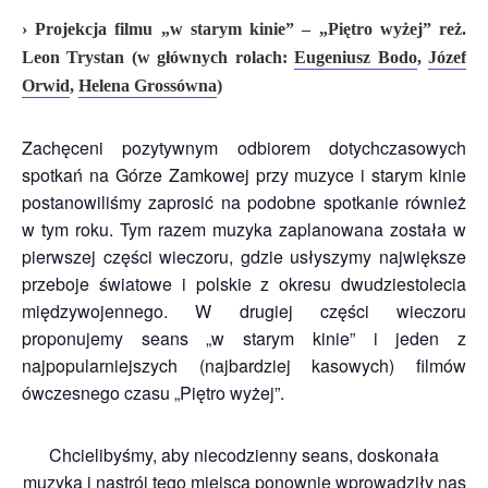
› Projekcja filmu
„w starym kinie” – „Piętro wyżej” reż.
Leon Trystan
(w
głównych rolach:
Eugeniusz Bodo
,
Józef
Orwid
,
Helena Grossówna
)
Zachęceni pozytywnym odbiorem dotychczasowych
spotkań na Górze Zamkowej przy muzyce i starym kinie
postanowiliśmy zaprosić na podobne spotkanie również
w tym roku. Tym razem muzyka zaplanowana została w
pierwszej części wieczoru, gdzie usłyszymy największe
przeboje światowe i polskie z okresu dwudziestolecia
międzywojennego. W drugiej części wieczoru
proponujemy seans „w starym kinie” i jeden z
najpopularniejszych (najbardziej kasowych) filmów
ówczesnego czasu „Piętro wyżej”.
Chcielibyśmy, aby niecodzienny seans, doskonała
muzyka i nastrój tego miejsca ponownie wprowadziły nas