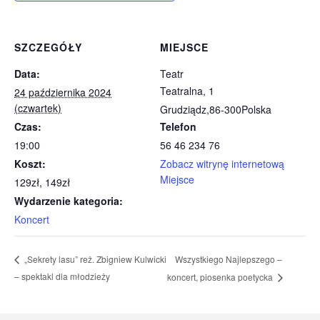
SZCZEGÓŁY
MIEJSCE
Data:
Teatr
Teatralna, 1
24 października 2024
(czwartek)
Grudziądz
,
86-300
Polska
Czas:
Telefon
19:00
56 46 234 76
Koszt:
Zobacz witrynę internetową
Miejsce
129zł, 149zł
Wydarzenie kategoria:
Koncert
Wszystkiego Najlepszego –
„Sekrety lasu” reż. Zbigniew Kulwicki
– spektakl dla młodzieży
koncert, piosenka poetycka