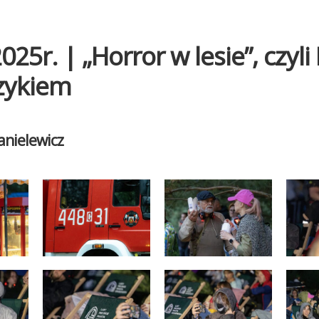
025r. | „Horror w lesie”, czyli
zykiem
anielewicz