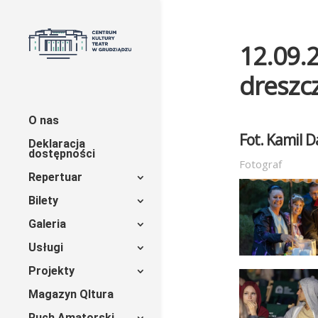
12.09.2
dreszc
O nas
Fot. Kamil D
Deklaracja
dostępności
Fotograf
Repertuar
Bilety
Galeria
Usługi
Projekty
Magazyn Qltura
Ruch Amatorski