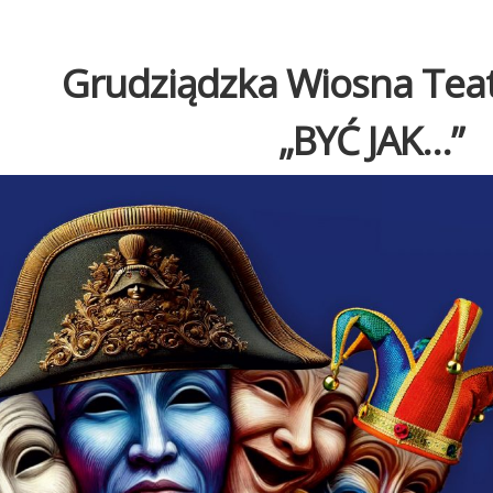
Grudziądzka Wiosna Teat
„BYĆ JAK...”