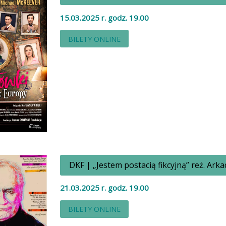
15.03.2025 r. godz. 19.00
BILETY ONLINE
DKF | „Jestem postacią fikcyjną” reż. Ark
21.03.2025 r. godz. 19.00
BILETY ONLINE