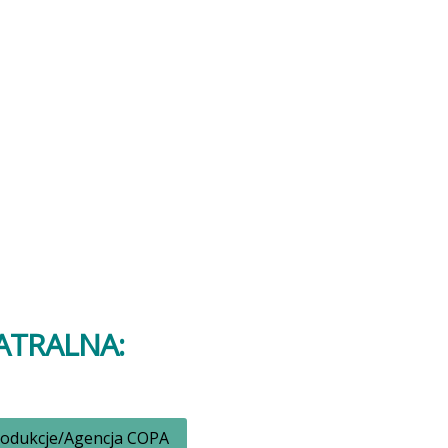
EATRALNA:
rodukcje/Agencja COPA