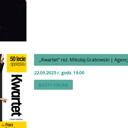
„Kwartet” reż. Mikołaj Grabowski | Agenc
22.03.2025 r. godz. 19.00
BILETY ONLINE