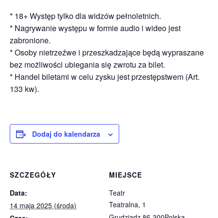
* 18+ Występ tylko dla widzów pełnoletnich.
* Nagrywanie występu w formie audio i wideo jest
zabronione.
* Osoby nietrzeźwe i przeszkadzające będą wypraszane
bez możliwości ubiegania się zwrotu za bilet.
* Handel biletami w celu zysku jest przestępstwem (Art.
133 kw).
Dodaj do kalendarza
SZCZEGÓŁY
MIEJSCE
Data:
Teatr
Teatralna, 1
14 maja 2025 (środa)
Grudziądz
,
86-300
Polska