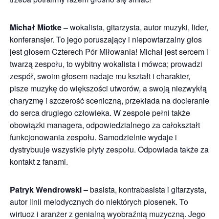
Michał Miotke –
wokalista, gitarzysta, autor muzyki, lider,
konferansjer. To jego poruszający i niepowtarzalny głos
jest głosem Czterech Pór Miłowania! Michał jest sercem i
twarzą zespołu, to wybitny wokalista i mówca; prowadzi
zespół, swoim głosem nadaje mu kształt i charakter,
pisze muzykę do większości utworów, a swoją niezwykłą
charyzmę i szczerość sceniczną, przekłada na docieranie
do serca drugiego człowieka. W zespole pełni także
obowiązki managera, odpowiedzialnego za całokształt
funkcjonowania zespołu. Samodzielnie wydaje i
dystrybuuje wszystkie płyty zespołu. Odpowiada także za
kontakt z fanami.
Patryk Wendrowski –
basista, kontrabasista i gitarzysta,
autor linii melodycznych do niektórych piosenek. To
wirtuoz i aranżer z genialną wyobraźnią muzyczną. Jego