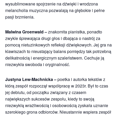
wysublimowane spojrzenie na dźwięki i wrodzona
melancholia muzyczna pozwalają na głębokie i pełne
pasji brzmienia.
Malwina Groenwald –
znakomita pianistka, ponadto
zwykle śpiewająca drugi głos i dbająca o nastrój za
pomocą nietuzinkowych refleksji dźwiękowych. Jej gra na
klawiszach to nieustający balans pomiędzy tak potrzebną
delikatnością i energicznym szaleństwem. Cechuje ją
niezwykła swoboda i oryginalność.
Justyna Lew-Machnicka –
poetka i autorka tekstów z
którą zespół rozpoczął współpracę w 2023r. Był to czas
jej debiutu, od początku związany z czasem
największych sukcesów zespołu, kiedy to swoją
niezwykłą wrażliwością i osobowością zyskała uznanie
szerokiego grona odbiorców. Nieustannie wspiera zespół