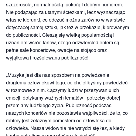
szczerością, normalnością, pokorą i dobrym humorem.
Nie podążając za utartymi ścieżkami, lecz wyznaczając
własne kierunki, co odczuć można zarówno w warstwie
dotyczącej samej sztuki, jak też w przekazie, kierowanym
do publiczności. Cieszą się wielką popularnością i
uznaniem wśród fanów, czego odzwierciedleniem są
pełne sale koncertowe, owacje na stojąco oraz
wyjątkowa i rozśpiewana publiczność!
„Muzyka jest dla nas sposobem na powiedzenie
drugiemu człowiekowi tego, co chcielibyśmy powiedzieć
w rozmowie z nim. Łączymy ludzi w przeżywaniu ich
emocji, dotykamy ważnych tematów i potrzeby dobrej
przemiany ludzkiego życia. Publiczność podczas
naszych koncertów nie pozostawia wątpliwości, że to, co
robimy jest żelaznym pomostem od człowieka do
człowieka. Nasza widownia nie wstydzi się łez, a kiedy
trzeba potrafimy razem głośno się śmiać!”