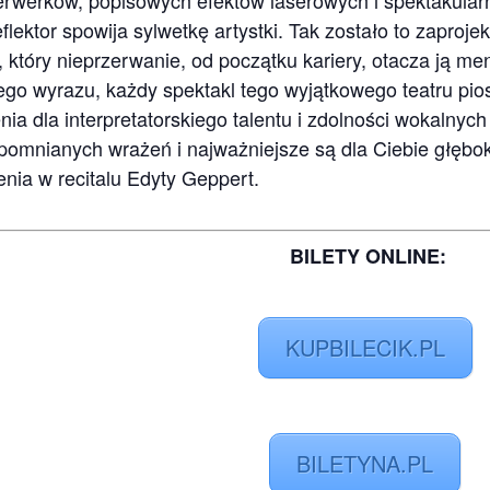
rwerków, popisowych efektów laserowych i spektakularn
flektor spowija sylwetkę artystki. Tak zostało to zaproj
który nieprzerwanie, od początku kariery, otacza ją ment
ego wyrazu, każdy spektakl tego wyjątkowego teatru pios
ia dla interpretatorskiego talentu i zdolności wokalnych
pomnianych wrażeń i najważniejsze są dla Ciebie głębo
enia w recitalu Edyty Geppert.
BILETY ONLINE:
KUPBILECIK.PL
BILETYNA.PL