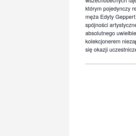
wszechobecnych faje
którym pojedynczy re
męża Edyty Geppert, 
spójności artystyczn
absolutnego uwielbien
kolekcjonerem nieza
się okazji uczestnicz