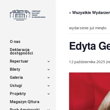
« Wszystkie Wydarzen
wydarzenie już minęło.
Edyta Ge
O nas
Deklaracja
dostępności
Repertuar
12 października 2025 (ni
Bilety
Galeria
Usługi
Projekty
Magazyn Qltura
Ruch Amatorski