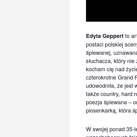
to ar
Edyta Geppert
postaci polskiej sce
śpiewanej, uznawana 
słuchacza, który nie
kocham cię nad życie
czterokrotne Grand P
udowodniła, że jest 
także country, hard 
poezja śpiewana – ona
piosenkarką, która ś
W swojej ponad 35-le