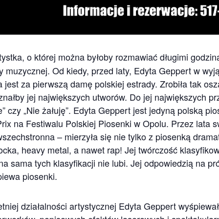
tystka, o której można byłoby rozmawiać długimi godzin
ny muzycznej. Od kiedy, przed laty, Edyta Geppert w wyj
jest za pierwszą damę polskiej estrady. Zrobiła tak osz
 znałby jej największych utworów. Do jej największych prz
” czy „Nie żałuję”. Edyta Geppert jest jedyną polską pio
rix na Festiwalu Polskiej Piosenki w Opolu. Przez lata s
wszechstronna – mierzyła się nie tylko z piosenką dramat
rocka, heavy metal, a nawet rap! Jej twórczość klasyfiko
 sama tych klasyfikacji nie lubi. Jej odpowiedzią na pró
piewa piosenki.
tniej działalności artystycznej Edyta Geppert wyśpiewał