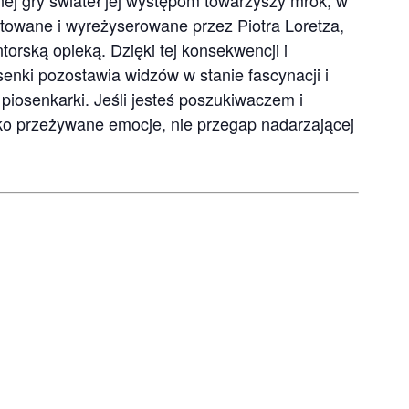
ej gry świateł jej występom towarzyszy mrok, w
ektowane i wyreżyserowane przez Piotra Loretza,
orską opieką. Dzięki tej konsekwencji i
enki pozostawia widzów w stanie fascynacji i
 piosenkarki. Jeśli jesteś poszukiwaczem i
ko przeżywane emocje, nie przegap nadarzającej