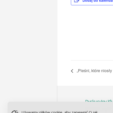
Dodaj do kalenda
„Pieśni, które niosł
Dyskusyjny Kl
Używamy plików cookie, aby zapewnić Ci jak