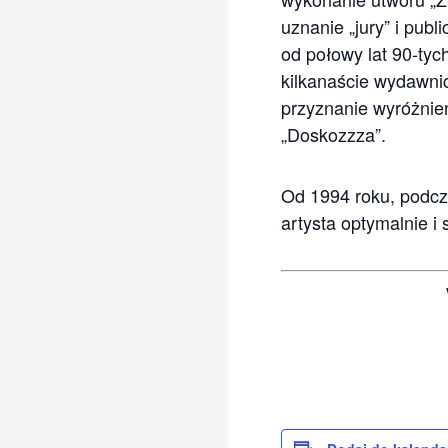
uznanie „jury” i pub
od połowy lat 90-tyc
kilkanaście wydawnic
przyznanie wyróżnień 
„Doskozzza”.
Od 1994 roku, podczas
artysta optymalnie i