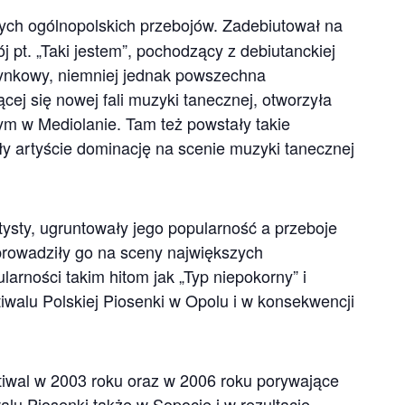
nych ogólnopolskich przebojów. Zadebiutował na
 pt. „Taki jestem”, pochodzący z debiutanckiej
ynkowy, niemniej jednak powszechna
ej się nowej fali muzyki tanecznej, otworzyła
ym w Mediolanie. Tam też powstały takie
iły artyście dominację na scenie muzyki tanecznej
tysty, ugruntowały jego popularność a przeboje
prowadziły go na sceny największych
arności takim hitom jak „Typ niepokorny” i
tiwalu Polskiej Piosenki w Opolu i w konsekwencji
stiwal w 2003 roku oraz w 2006 roku porywające
 Piosenki także w Sopocie i w rezultacie,