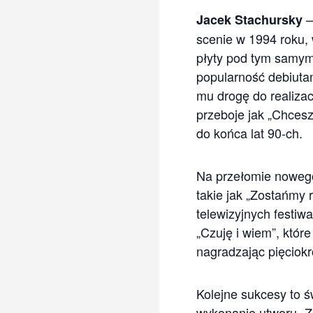
–
Jacek Stachursky
scenie w 1994 roku, 
płyty pod tym samym
popularność debiutan
mu drogę do realizac
przeboje jak „Chcesz
do końca lat 90-ch.
Na przełomie nowego 
takie jak „Zostańmy 
telewizyjnych festiw
„Czuję i wiem”, któr
nagradzając pięciokr
Kolejne sukcesy to ś
wykonanie utworu „Z