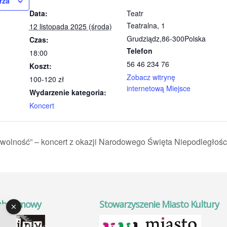
rza
Data:
Teatr
Teatralna, 1
12 listopada 2025 (środa)
Grudziądz
,
86-300
Polska
Czas:
Telefon
18:00
56 46 234 76
Koszt:
Zobacz witrynę
100-120 zł
internetową Miejsce
Wydarzenie kategoria:
Koncert
y wolność” – koncert z okazji Narodowego Święta Niepodległośc
ub Filmowy
Stowarzyszenie Miasto Kultury