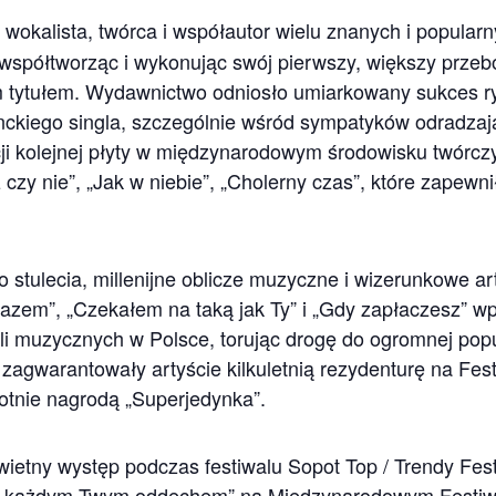
 wokalista, twórca i współautor wielu znanych i popular
współtworząc i wykonując swój pierwszy, większy przebój
 tytułem. Wydawnictwo odniosło umiarkowany sukces r
ckiego singla, szczególnie wśród sympatyków odradzając
ji kolejnej płyty w międzynarodowym środowisku twórcz
 czy nie”, „Jak w niebie”, „Cholerny czas”, które zapewn
stulecia, millenijne oblicze muzyczne i wizerunkowe ar
razem”, „Czekałem na taką jak Ty” i „Gdy zapłaczesz” w
ali muzycznych w Polsce, torując drogę do ogromnej popul
e zagwarantowały artyście kilkuletnią rezydenturę na Fes
otnie nagrodą „Superjedynka”.
wietny występ podczas festiwalu Sopot Top / Trendy Fe
 każdym Twym oddechem” na Międzynarodowym Festiwalu