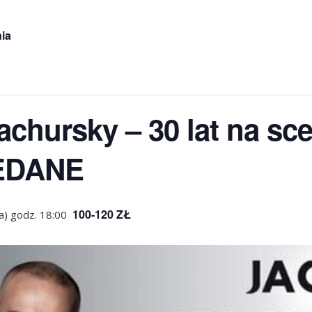
ia
achursky – 30 lat na sc
EDANE
100-120 ZŁ
a) godz. 18:00