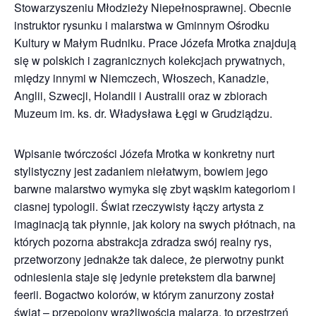
Stowarzyszeniu Młodzieży Niepełnosprawnej. Obecnie
instruktor rysunku i malarstwa w Gminnym Ośrodku
Kultury w Małym Rudniku. Prace Józefa Mrotka znajdują
się w polskich i zagranicznych kolekcjach prywatnych,
między innymi w Niemczech, Włoszech, Kanadzie,
Anglii, Szwecji, Holandii i Australii oraz w zbiorach
Muzeum im. ks. dr. Władysława Łęgi w Grudziądzu.
Wpisanie twórczości Józefa Mrotka w konkretny nurt
stylistyczny jest zadaniem niełatwym, bowiem jego
barwne malarstwo wymyka się zbyt wąskim kategoriom i
ciasnej typologii. Świat rzeczywisty łączy artysta z
imaginacją tak płynnie, jak kolory na swych płótnach, na
których pozorna abstrakcja zdradza swój realny rys,
przetworzony jednakże tak dalece, że pierwotny punkt
odniesienia staje się jedynie pretekstem dla barwnej
feerii. Bogactwo kolorów, w którym zanurzony został
świat – przepojony wrażliwością malarza, to przestrzeń