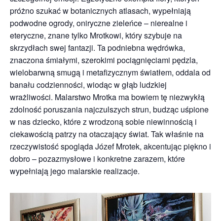
próżno szukać w botanicznych atlasach, wypełniają
podwodne ogrody, oniryczne zieleńce – nierealne i
eteryczne, znane tylko Mrotkowi, który szybuje na
skrzydłach swej fantazji. Ta podniebna wędrówka,
znaczona śmiałymi, szerokimi pociągnięciami pędzla,
wielobarwną smugą i metafizycznym światłem, oddala od
banału codzienności, wiodąc w głąb ludzkiej
wrażliwości. Malarstwo Mrotka ma bowiem tę niezwykłą
zdolność poruszania najczulszych strun, budząc uśpione
w nas dziecko, które z wrodzoną sobie niewinnością i
ciekawością patrzy na otaczający świat. Tak właśnie na
rzeczywistość spogląda Józef Mrotek, akcentując piękno i
dobro – pozazmysłowe i konkretne zarazem, które
wypełniają jego malarskie realizacje.