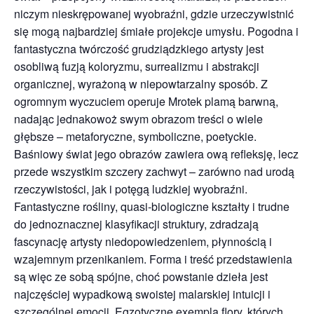
niczym nieskrępowanej wyobraźni, gdzie urzeczywistnić
się mogą najbardziej śmiałe projekcje umysłu. Pogodna i
fantastyczna twórczość grudziądzkiego artysty jest
osobliwą fuzją koloryzmu, surrealizmu i abstrakcji
organicznej, wyrażoną w niepowtarzalny sposób. Z
ogromnym wyczuciem operuje Mrotek plamą barwną,
nadając jednakowoż swym obrazom treści o wiele
głębsze – metaforyczne, symboliczne, poetyckie.
Baśniowy świat jego obrazów zawiera ową refleksję, lecz
przede wszystkim szczery zachwyt – zarówno nad urodą
rzeczywistości, jak i potęgą ludzkiej wyobraźni.
Fantastyczne rośliny, quasi-biologiczne kształty i trudne
do jednoznacznej klasyfikacji struktury, zdradzają
fascynację artysty niedopowiedzeniem, płynnością i
wzajemnym przenikaniem. Forma i treść przedstawienia
są więc ze sobą spójne, choć powstanie dzieła jest
najczęściej wypadkową swoistej malarskiej intuicji i
szczególnej emocji. Egzotyczne exempla flory, których