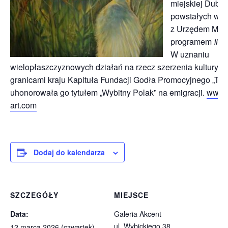
miejskiej Dublin
powstałych we 
z Urzędem Mias
programem #Du
W uznaniu
wielopłaszczyznowych działań na rzecz szerzenia kultury po
granicami kraju Kapituła Fundacji Godła Promocyjnego „Ter
uhonorowała go tytułem „Wybitny Polak” na emigracji.
www.j
art.com
Dodaj do kalendarza
SZCZEGÓŁY
MIEJSCE
Data:
Galeria Akcent
ul. Wybickiego 38
12 marca 2026 (czwartek)