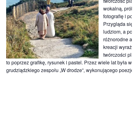
twórczość plast
wokalną, próby 
fotografię i pod
Przygląda się św
ludziom, a popr
różnorodne akty
kreacji wyraża 
twórczości plast
to poprzez grafikę, rysunek i pastel. Przez wiele lat była wok
grudziądzkiego zespołu „W drodze”, wykonującego poezję 