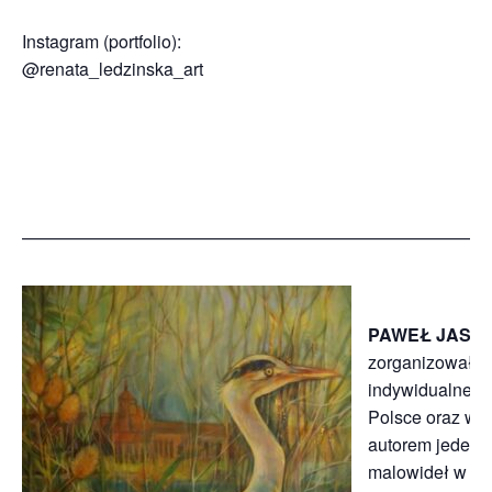
Instagram (portfolio):
@renata_ledzinska_art
———————————————————————————
PAWEŁ JASIŃ
zorganizował li
indywidualne w
Polsce oraz w E
autorem jedena
malowideł w prz