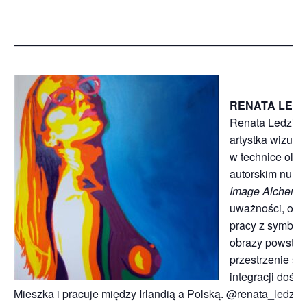
———————————————————————————
RENATA LED
Renata Ledziń
artystka wizual
w technice olej
autorskim nurc
Image Alchemy
uważności, obec
pracy z symbole
obrazy powstają
przestrzenie spo
integracji dośw
Mieszka i pracuje między Irlandią a Polską. @renata_ledzin