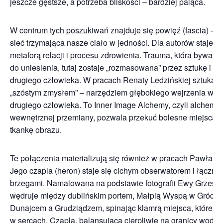
jeszcze gęstsze, a potrzeba bliskości – bardziej paląca.
W centrum tych poszukiwań znajduje się powięź (fascia) – b
sieć trzymająca nasze ciało w jedności. Dla autorów staje s
metaforą relacji i procesu zdrowienia. Trauma, która bywa c
do uniesienia, tutaj zostaje „rozmasowana” przez sztukę i o
drugiego człowieka. W pracach Renaty Ledzińskiej sztuka st
„szóstym zmysłem” – narzędziem głębokiego wejrzenia w sie
drugiego człowieka. To Inner Image Alchemy, czyli alchemia
wewnętrznej przemiany, pozwala przekuć bolesne miejsca 
tkankę obrazu.
Te połączenia materializują się również w pracach Pawła Ja
Jego czapla (heron) staje się cichym obserwatorem i łączni
brzegami. Namalowana na podstawie fotografii Ewy Grzesz
wędruje między dublińskim portem, Małpią Wyspą w Gródku
Dunajcem a Grudziądzem, spinając klamrą miejsca, które au
w sercach. Czapla, balansująca cierpliwie na granicy wody i