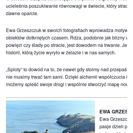
ucieleśnia poszukiwanie równowagi w świecie, który stracił
dawne oparcie.
Ewa Grzeszczuk w swoich fotografiach wprowadza motyw „
obiektów dotkniętych czasem. Rdza, podobnie jak blizny w l
powięzi czy ślady po stracie, jest dowodem na trwanie. Jest
historii, którą życie wyryło w żelazie i w nas samych.
„Sploty” to dowód na to, że nawet gdy stoimy nad przepaści
nie musimy trwać tam sami. Dzięki alchemii współczucia i u
możemy spleść swoje drogi i wspólnie stworzyć mapę nowej 
EWA GRZESZ
Ewa Grzeszczu
pasje dzieli po