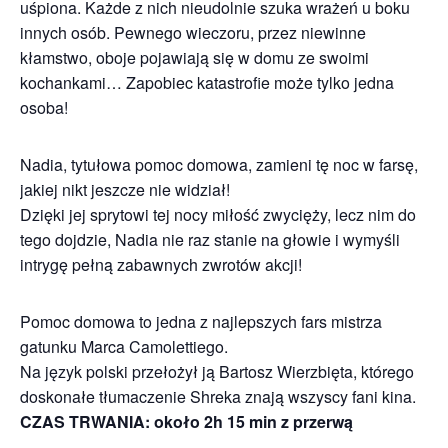
uśpiona. Każde z nich nieudolnie szuka wrażeń u boku
innych osób. Pewnego wieczoru, przez niewinne
kłamstwo, oboje pojawiają się w domu ze swoimi
kochankami… Zapobiec katastrofie może tylko jedna
osoba!
Nadia, tytułowa pomoc domowa, zamieni tę noc w farsę,
jakiej nikt jeszcze nie widział!
Dzięki jej sprytowi tej nocy miłość zwycięży, lecz nim do
tego dojdzie, Nadia nie raz stanie na głowie i wymyśli
intrygę pełną zabawnych zwrotów akcji!
Pomoc domowa to jedna z najlepszych fars mistrza
gatunku Marca Camolettiego.
Na język polski przełożył ją Bartosz Wierzbięta, którego
doskonałe tłumaczenie Shreka znają wszyscy fani kina.
CZAS TRWANIA: około 2h 15 min z przerwą