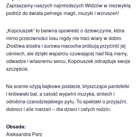
Zapraszamy naszych najmłodszych Widzów w niezwykłą
podróż do świata pełnego magii, muzyki i wzruszeń!
„Kopciuszek” to barwna opowieść o dziewczynie, która
mimo przeciwności losu nigdy nie traci wiary w dobro.
Złośliwa siostra i surowa macocha próbują przyćmić jej
uśmiech, ale dzięki wsparciu czuwającej nad Nią mamy,
odwadze i własnemu sercu, Kopciuszek odnajduje swoje
szczęście.
Na scenie ożyją bajkowe postacie, błyszczące pantofelki
i królewski bal, a całość wypełni muzyka, śmiech i
odrobina czarodziejskiego pyłu. To spektakl o przyjaźni,
dobroci i sile marzeń – dla dzieci i całych rodzin.
Obsada:
Aleksandra Perz