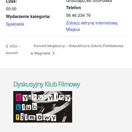
Grudziądz
,
86-300
Polska
Czas:
Telefon
00:00
56 46 234 76
Wydarzenie kategoria:
Zobacz witrynę internetową
Spektakle
Miejsce
Koncert świąteczny – Niepubliczna Szkoła Podstawowa
KSU –
koncert
w Węgrowie
Dyskusyjny Klub Filmowy