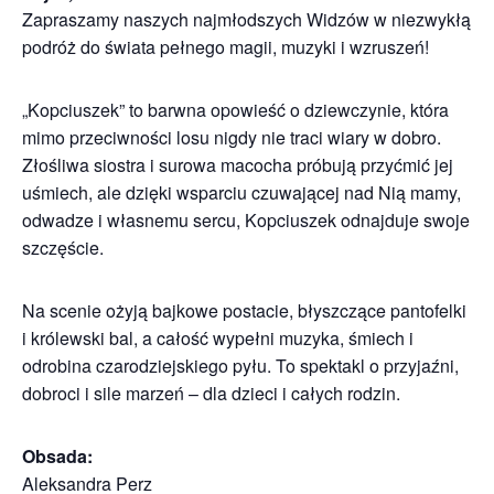
Zapraszamy naszych najmłodszych Widzów w niezwykłą
podróż do świata pełnego magii, muzyki i wzruszeń!
„Kopciuszek” to barwna opowieść o dziewczynie, która
mimo przeciwności losu nigdy nie traci wiary w dobro.
Złośliwa siostra i surowa macocha próbują przyćmić jej
uśmiech, ale dzięki wsparciu czuwającej nad Nią mamy,
odwadze i własnemu sercu, Kopciuszek odnajduje swoje
szczęście.
Na scenie ożyją bajkowe postacie, błyszczące pantofelki
i królewski bal, a całość wypełni muzyka, śmiech i
odrobina czarodziejskiego pyłu. To spektakl o przyjaźni,
dobroci i sile marzeń – dla dzieci i całych rodzin.
Obsada:
Aleksandra Perz