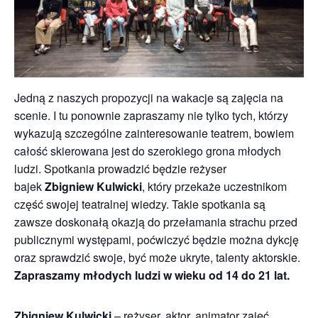
Jedną z naszych propozycji na wakacje są zajęcia na
scenie. I tu ponownie zapraszamy nie tylko tych, którzy
wykazują szczególne zainteresowanie teatrem, bowiem
całość skierowana jest do szerokiego grona młodych
ludzi. Spotkania prowadzić będzie reżyser
bajek
Zbigniew Kulwicki
, który przekaże uczestnikom
część swojej teatralnej wiedzy. Takie spotkania są
zawsze doskonałą okazją do przełamania strachu przed
publicznymi występami, poćwiczyć będzie można dykcję
oraz sprawdzić swoje, być może ukryte, talenty aktorskie.
Zapraszamy młodych ludzi w wieku od 14 do 21 lat.
Zbigniew Kulwicki
– reżyser, aktor, animator zajęć