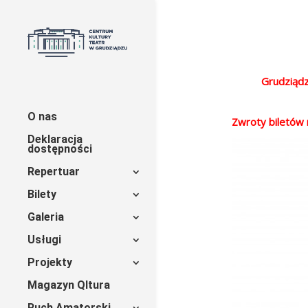
Grudziądz
O nas
Zwroty biletów 
Deklaracja
dostępności
Repertuar
Bilety
Galeria
Usługi
Projekty
Magazyn Qltura
Ruch Amatorski