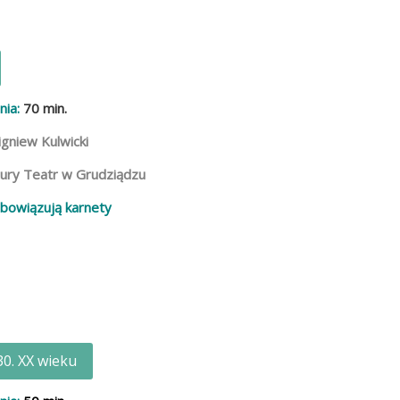
nia:
7
0 min.
igniew Kulwicki
ury Teatr w Grudziądzu
obowiązują karnety
30. XX wieku