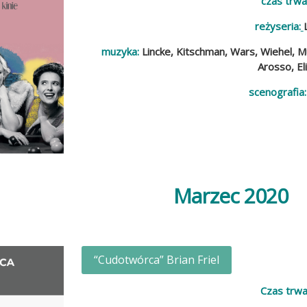
czas trwa
reżyseria:
muzyka:
Lincke, Kitschman, Wars, Wiehel, Mu
Arosso, El
scenografia:
Marzec 2020
“Cudotwórca” Brian Friel
Czas trwa