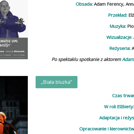
Obsada:
Adam Ferency,
Ann
Przekład:
El
Muzyka:
Pio
Wizualizacje:
Reżyseria:
Po spektaklu spotkanie z aktorem
Adam
„Biała bluzka”
Czas trwan
W roli Elżbiety
Adaptacja i reżys
Opracowanie i kierownict