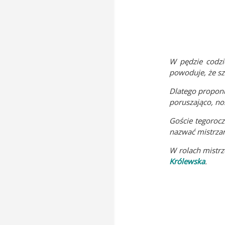
W pędzie codzi
powoduje, że sz
Dlatego proponu
poruszająco, nos
Goście tegorocz
nazwać mistrzam
W rolach mistr
Królewska
.