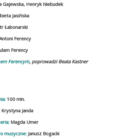
a Gajewska,
Henryk Niebudek
żbieta Jasińska
tr Łabonarski
Antoni Ferency
Adam Ferency
em Ferencym
, poprowadzi Beata Kastner
ia:
100 min.
:
Krystyna Janda
eria:
Magda Umer
wo muzyczne:
Janusz Bogacki