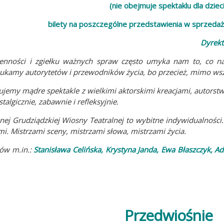
(nie obejmuje spektaklu dla dzieci
bilety na poszczególne przedstawienia w sprzeda
Dyrekt
enności i zgiełku ważnych spraw często umyka nam to, co naj
ukamy autorytetów i przewodników życia, bo przecież, mimo wsz
jemy mądre spektakle z wielkimi aktorskimi kreacjami, autorstwa
talgicznie, zabawnie i refleksyjnie.
nej Grudziądzkiej Wiosny Teatralnej to wybitne indywidualnośc
i. Mistrzami sceny, mistrzami słowa, mistrzami życia.
zów m.in.:
Stanisława Celińska, Krystyna Janda, Ewa Błaszczyk, 
Przedwiośnie