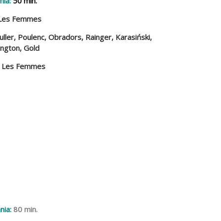
nia:
50 min.
Les Femmes
ller, Poulenc, Obradors, Rainger, Karasiński,
ington, Gold
Les Femmes
nia:
80 min.