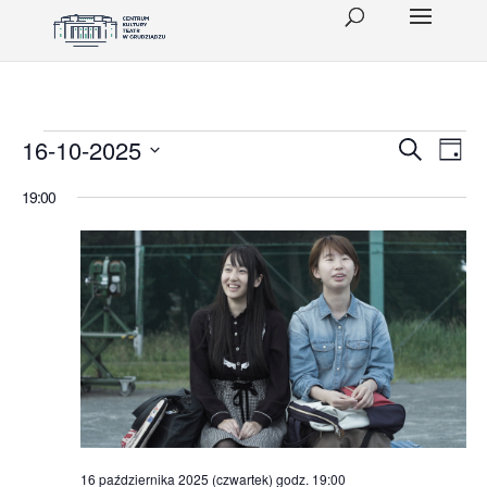
Wydarzenia
Wydar
Wy
16-10-2025
Szukaj
Dzień
Wid
Wybierz
Nawig
for
19:00
datę.
naw
po
16
wyszu
października
i
2025
widok
(czwartek)
16 października 2025 (czwartek) godz. 19:00