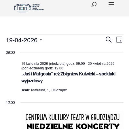
Wydarzenia
Wydar
Wy
19-04-2026
Szukaj
Dzień
Wid
Wybierz
Nawig
for
09:00
datę.
naw
po
19
19 kwietnia 2026 (niedziela) godz. 09:00
-
20 kwietnia 2026
(poniedziałek) godz. 12:00
wyszu
kwietnia
„Jaś i Małgosia” reż Zbigniew Kulwicki – spektakl
i
wyjazdowy
2026
widok
Teatr
Teatralna, 1, Grudziądz
(niedziela)
12:00