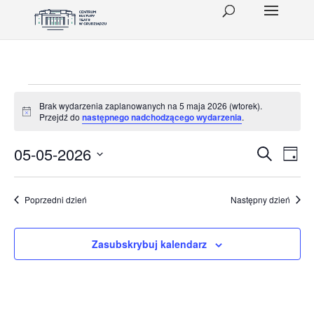
Wydarzenia
Brak wydarzenia zaplanowanych na 5 maja 2026 (wtorek).
Powiadomienie
Przejdź do
następnego nadchodzącego wydarzenia
.
for
5
Wydar
Wy
05-05-2026
Szukaj
Dzień
Wid
Wybierz
Nawig
maja
datę.
naw
po
Poprzedni dzień
Następny dzień
2026
wyszu
(wtorek)
Zasubskrybuj kalendarz
i
widok