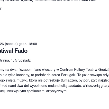
ny
026 (sobota) godz. 18:00
stiwal Fado
tralna, 1, Grudziądz
my na dwa niezapomniane wieczory w Centrum Kultury Teatr w Grudzi
to nie tylko koncerty, to podróż do serca Portugalii. To już dziewiąta edy
go święta muzyki, która nie potrzebuje tłumaczeń, by poruszyć najgłę
rzed nami dwa dni wypełnione melancholią saudade, wirtuozerią gitar
kiej i niezwykłymi spotkaniami artystycznymi.