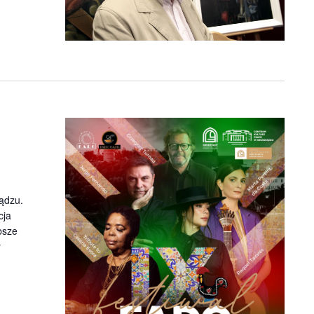
ądzu.
cja
bsze
y