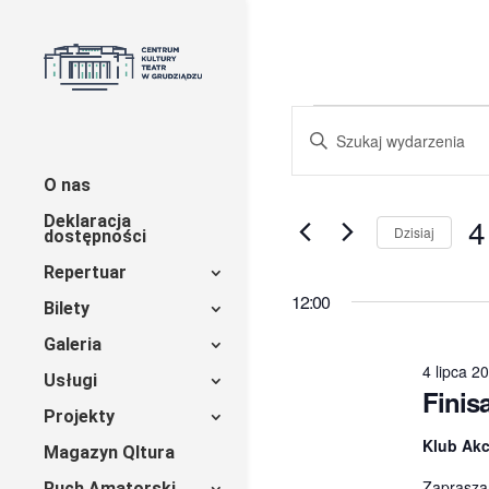
Wydarzeni
Wydarzenia
Wpisz
Nawigacja
słowo
for
kluczowe.
O nas
po
Szukaj
4
4
Deklaracja
wg
wyszukiwaniu
Dzisiaj
dostępności
lipca
słowa
Wy
i
Repertuar
kluczowego
da
2026
Wydarzenia.
12:00
Bilety
widokach
(sobota)
Galeria
4 lipca 2
Usługi
Finis
Projekty
Klub Ak
Magazyn Qltura
Zaprasza
Ruch Amatorski