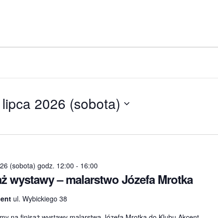
a
 lipca 2026 (sobota)
bierz
tę.
026 (sobota) godz. 12:00
-
16:00
aż wystawy – malarstwo Józefa Mrotka
cent
ul. Wybickiego 38
my na finisaż wystawy malarstwa Józefa Mrotka do Klubu Akcent.