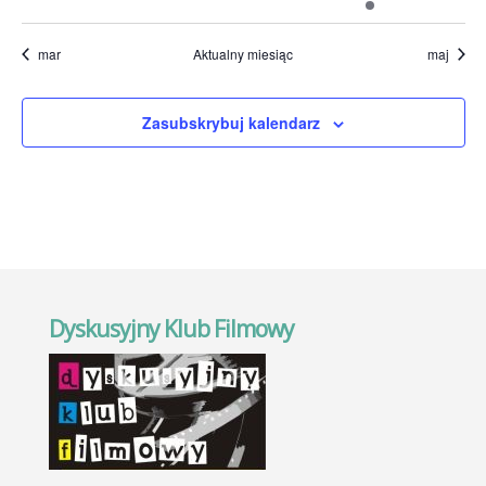
wydarzenia
wydarzenia
wydarzenia
wydarzenia
wydarzenia
wydarzenie
wydarz
mar
Aktualny miesiąc
maj
Zasubskrybuj kalendarz
Dyskusyjny Klub Filmowy