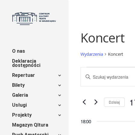
Koncert
O nas
Wydarzenia
Koncert
Deklaracja
dostępności
Wydarzenia
Wydarzenia
Wpisz
Repertuar
for
Nawigacja
słowo
Bilety
kluczowe.
17
po
Szukaj
Galeria
1
wg
czerwca
wyszukiwaniu
Dzisiaj
Usługi
słowa
Wy
2026
i
kluczowego
Projekty
da
Wydarzenia.
18:00
(środa)
widokach
Magazyn Qltura
Ruch Amatorski