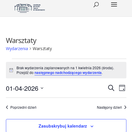
Warsztaty
Wydarzenia
Warsztaty
Wydarzenia
Brak wydarzenia zaplanowanych na 1 kwietnia 2026 (środa).
for
Powiadomienie
Przejdź do
następnego nadchodzącego wydarzenia
.
1
Wydar
Wy
01-04-2026
Szukaj
Dzień
kwietnia
Wid
Wybierz
Nawig
datę.
2026
naw
po
Poprzedni dzień
Następny dzień
(środa)
wyszu
Zasubskrybuj kalendarz
i