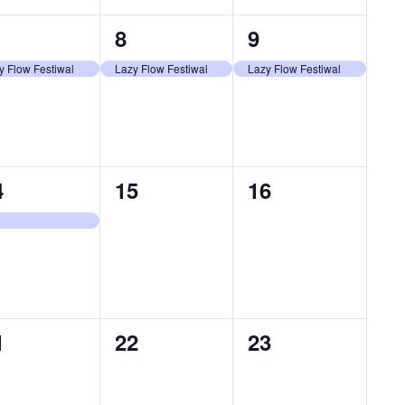
1
1
8
9
ydarzenie,
wydarzenie,
wydarzenie,
y Flow Festiwal
Lazy Flow Festiwal
Lazy Flow Festiwal
0
0
4
15
16
ydarzenie,
wydarzenia,
wydarzenia,
0
0
1
22
23
ydarzenia,
wydarzenia,
wydarzenia,