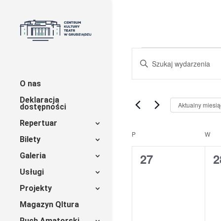
Wydarzeni
Wydarzenia
Wpisz
Nawigacja
słowo
kluczowe.
O nas
po
Szukaj
Deklaracja
wg
wyszukiwaniu
Aktualny miesią
dostępności
słowa
i
Repertuar
kluczowego
Kalendarz
P
PONIEDZIAŁEK
W
WT
Wydarzenia.
Bilety
widokach
Wydarzenia
0
0
27
2
Galeria
wydarzenia,
w
Usługi
Projekty
Magazyn Qltura
Ruch Amatorski