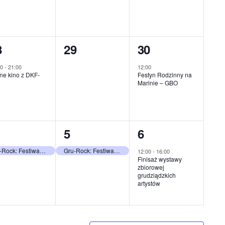
0
1
8
29
30
ydarzenie,
wydarzenia,
wydarzenie,
00
-
21:00
12:00
ne kino z DKF-
Festyn Rodzinny na
Marinie – GBO
1
1
5
6
ydarzenie,
wydarzenie,
wydarzenie,
Gru-Rock: Festiwal Grudziądzkich Zespołów
Gru-Rock: Festiwal Grudziądzkich Zespołów
12:00
-
16:00
Finisaż wystawy
zbiorowej
grudziądzkich
artystów