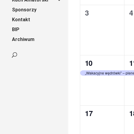
Sponsorzy
0
0
3
4
Kontakt
wydarzenia,
w
BIP
Archiwum
1
1
10
1
wydarzenie,
w
„Wakacyjne wędrówki” – plene
0
0
17
1
wydarzenia,
w