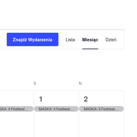
Wydarzenie
Znajdź Wydarzenia
Lista
Miesiąc
Dzień
Widoki
nawigacja
EK
S
SOBOTA
N
NIEDZIELA
1
1
1
1
2
ydarzenie,
wydarzenie,
wydarzenie,
MASKA: II Festiwal Teatrów Ulicznych
MASKA: II Festiwal Teatrów Ulicznych
MASKA: II Festiwal Teatrów Ulicznych