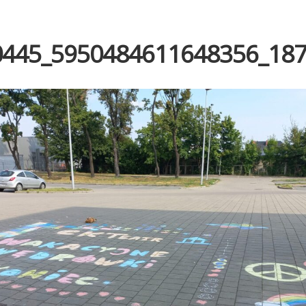
0445_5950484611648356_18