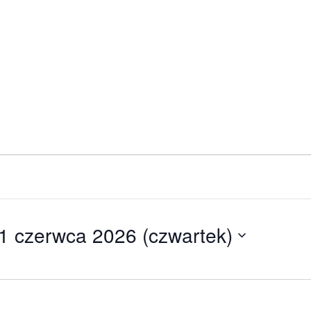
1 czerwca 2026 (czwartek)
bierz
tę.