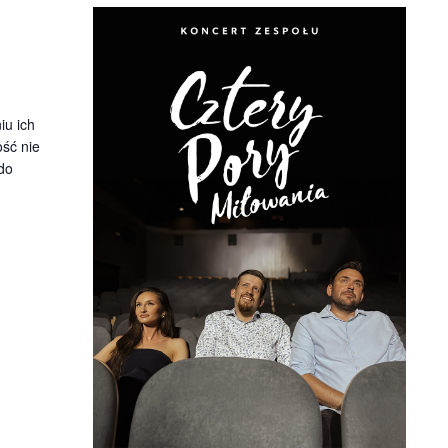
iu ich
ość nie
 do