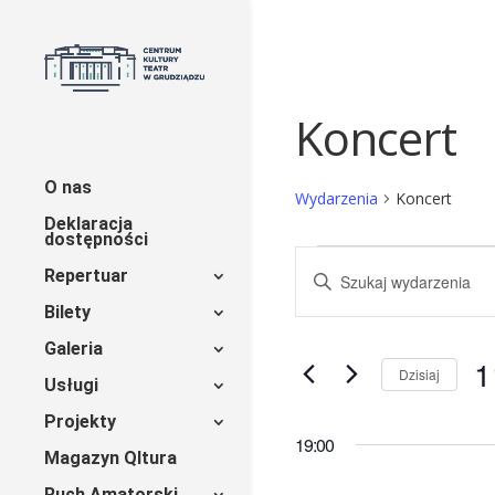
Koncert
O nas
Wydarzenia
Koncert
Deklaracja
dostępności
Wydarzenia
Wydarzenia
Wpisz
Repertuar
for
Nawigacja
słowo
Bilety
kluczowe.
11
po
Szukaj
Galeria
1
wg
czerwca
wyszukiwaniu
Dzisiaj
Usługi
słowa
Wy
2026
i
kluczowego
Projekty
da
Wydarzenia.
19:00
(czwartek)
widokach
Magazyn Qltura
Ruch Amatorski