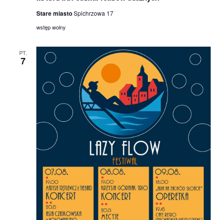
Stare miasto
Spichrzowa 17
wstęp wolny
PT.
7