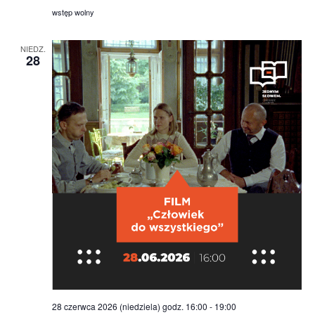
wstęp wolny
NIEDZ.
28
28 czerwca 2026 (niedziela) godz. 16:00
-
19:00