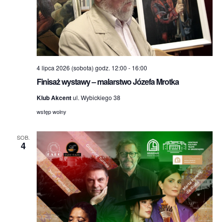
4 lipca 2026 (sobota) godz. 12:00
-
16:00
Finisaż wystawy – malarstwo Józefa Mrotka
Klub Akcent
ul. Wybickiego 38
wstęp wolny
SOB.
4