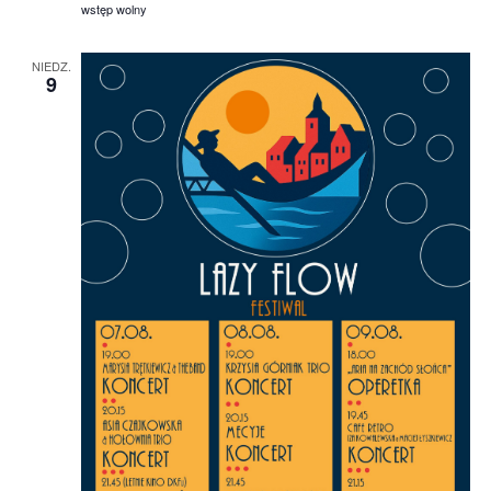
wstęp wolny
NIEDZ.
9