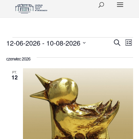
Wydarzenia
Wydar
Wy
12-06-2026
 - 
10-08-2026
Szukaj
Lista
Wid
Wybierz
Nawig
datę.
czerwiec 2026
naw
po
PT.
wyszu
12
i
widok