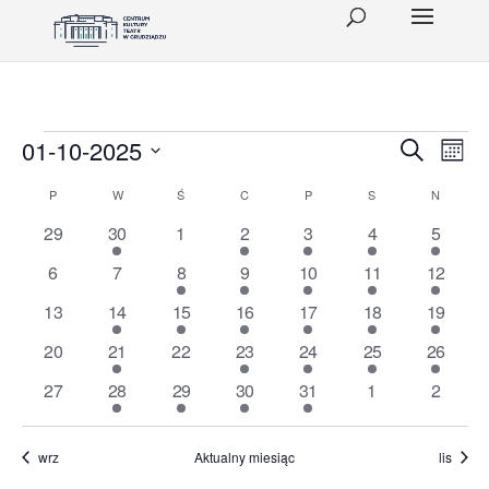
Wydarzenia
Wydar
Wy
01-10-2025
Szukaj
Miesi
Wid
Wybierz
Nawig
Kalendarz
P
PONIEDZIAŁEK
W
WTOREK
Ś
ŚRODA
C
CZWARTEK
P
PIĄTEK
S
SOBOTA
N
NIEDZIE
datę.
naw
po
0
1
0
1
2
1
2
Wydarzenia
29
30
1
2
3
4
5
wydarzenia
wydarzenie
wydarzenia
wydarzenie
wydarzenia
wydarzenie
wydarze
wyszu
0
0
1
1
1
2
1
6
7
8
9
10
11
12
wydarzenia
wydarzenia
wydarzenie
wydarzenie
wydarzenie
wydarzenia
wydarzen
i
0
1
2
2
2
2
2
13
14
15
16
17
18
19
wydarzenia
wydarzenie
wydarzenia
wydarzenia
wydarzenia
wydarzenia
wydarzen
widok
0
3
0
3
2
1
2
20
21
22
23
24
25
26
wydarzenia
wydarzenia
wydarzenia
wydarzenia
wydarzenia
wydarzenie
wydarzen
0
2
1
2
2
0
0
27
28
29
30
31
1
2
wydarzenia
wydarzenia
wydarzenie
wydarzenia
wydarzenia
wydarzenia
wydarz
wrz
Aktualny miesiąc
lis