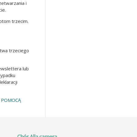
zetwarzania i
ie.
otom trzecim.
twa trzeciego
wslettera lub
zypadku
eklaracji
A POMOCĄ
Chór Alla camera