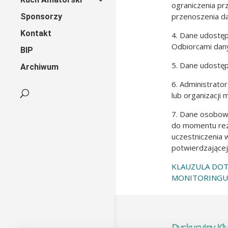
ograniczenia pr
przenoszenia d
Sponsorzy
Kontakt
4. Dane udostęp
Odbiorcami dany
BIP
5. Dane udostęp
Archiwum
6. Administrat
lub organizacji
7. Dane osobow
do momentu rez
uczestniczenia w
potwierdzającej
KLAUZULA DOT
MONITORINGU
Dyskusyjny Kl