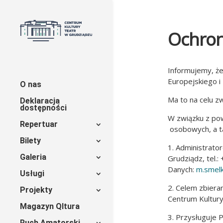
Ochron
Informujemy, ż
Europejskiego i
O nas
Ma to na celu 
Deklaracja
dostępności
W związku z po
Repertuar
osobowych, a t
Bilety
1. Administrato
Galeria
Grudziądz, tel.
Danych:
m.smel
Usługi
2. Celem zbieran
Projekty
Centrum Kultury
Magazyn Qltura
3. Przysługuje 
Ruch Amatorski