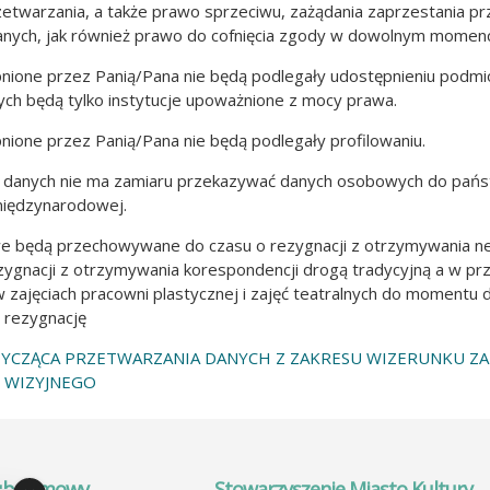
zetwarzania, a także prawo sprzeciwu, zażądania zaprzestania pr
anych, jak również prawo do cofnięcia zgody w dowolnym momenc
nione przez Panią/Pana nie będą podlegały udostępnieniu podmi
ch będą tylko instytucje upoważnione z mocy prawa.
nione przez Panią/Pana nie będą podlegały profilowaniu.
or danych nie ma zamiaru przekazywać danych osobowych do pańs
 międzynarodowej.
e będą przechowywane do czasu o rezygnacji z otrzymywania ne
ygnacji z otrzymywania korespondencji drogą tradycyjną a w pr
 zajęciach pracowni plastycznej i zajęć teatralnych do momentu d
 rezygnację
YCZĄCA PRZETWARZANIA DANYCH Z ZAKRESU WIZERUNKU Z
 WIZYJNEGO
ub Filmowy
Stowarzyszenie Miasto Kultury