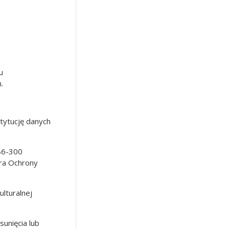
u
.
tytucję danych
 86-300
ora Ochrony
ulturalnej
unięcia lub