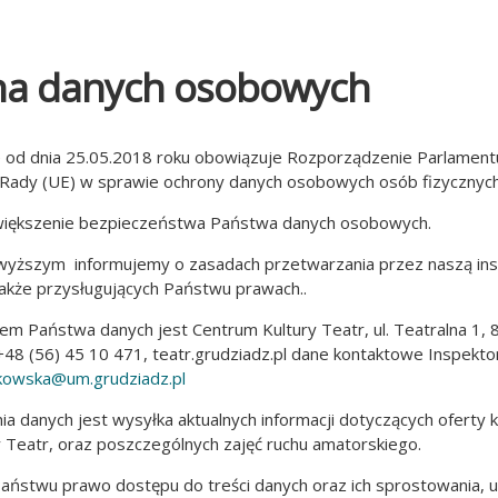
a danych osobowych
e od dnia 25.05.2018 roku obowiązuje Rozporządzenie Parlament
 Rady (UE) w sprawie ochrony danych osobowych osób fizycznych
zwiększenie bezpieczeństwa Państwa danych osobowych.
wyższym informujemy o zasadach przetwarzania przez naszą ins
akże przysługujących Państwu prawach..
rem Państwa danych jest Centrum Kultury Teatr, ul. Teatralna 1,
: +48 (56) 45 10 471, teatr.grudziadz.pl dane kontaktowe Inspekt
kowska@um.grudziadz.pl
ia danych jest wysyłka aktualnych informacji dotyczących oferty k
 Teatr, oraz poszczególnych zajęć ruchu amatorskiego.
Państwu prawo dostępu do treści danych oraz ich sprostowania, us