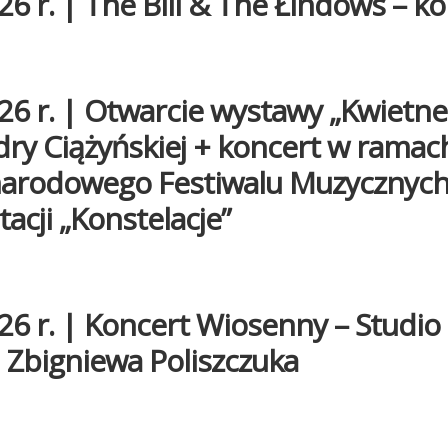
26 r. | The Bill & The Łindows – k
26 r. | Otwarcie wystawy „Kwietne
ry Ciążyńskiej + koncert w ramac
arodowego Festiwalu Muzycznyc
tacji „Konstelacje”
26 r. | Koncert Wiosenny – Studio
 Zbigniewa Poliszczuka