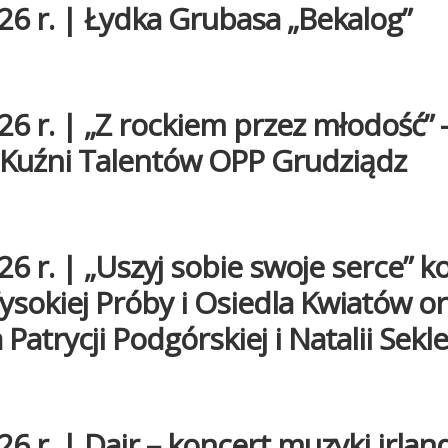
26 r. | Łydka Grubasa „Bekalog”
26 r. | „Z rockiem przez młodość” 
 Kuźni Talentów OPP Grudziądz
26 r. | „Uszyj sobie swoje serce” k
ysokiej Próby i Osiedla Kwiatów o
Patrycji Podgórskiej i Natalii Sekle
26 r. | Dair – koncert muzyki irland