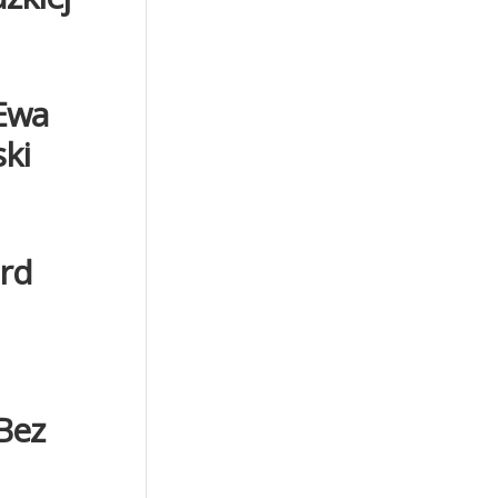
 Ewa
ski
ard
Bez