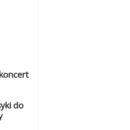
 koncert
syki do
y