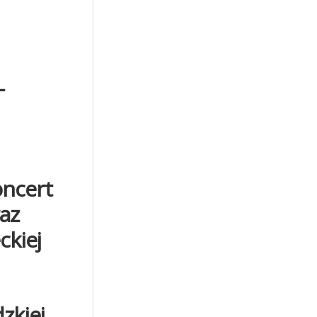
–
oncert
raz
ckiej
zkiej