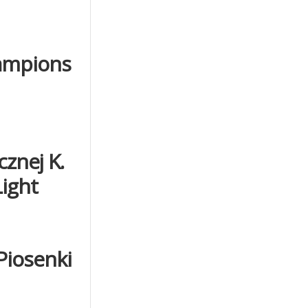
hampions
cznej K.
Light
Piosenki