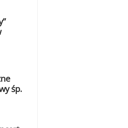
y”
w
zne
wy śp.