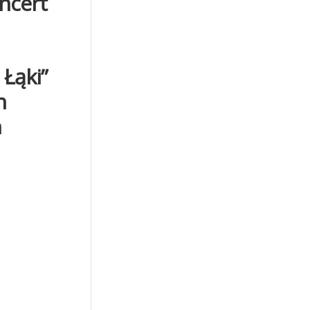
oncert
 Łąki”
h
h