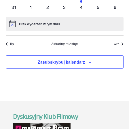
wydarzenia
wydarzenia
wydarzenia
wydarzenia
wydarzenie
wydarzenia
wydarze
0
0
0
0
0
0
0
31
1
2
3
4
5
6
wydarzenia
wydarzenia
wydarzenia
wydarzenia
wydarzenia
wydarzenia
wydarz
Brak wydarzeń w tym dniu.
Powiadomienie
lip
Aktualny miesiąc
wrz
Zasubskrybuj kalendarz
Dyskusyjny Klub Filmowy