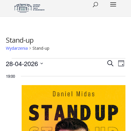
Stand-up
Wydarzenia
Stand-up
Wydarzenia
Wydar
Wy
28-04-2026
Szukaj
Dzień
Wid
for
Wybierz
Nawig
19:00
datę.
naw
28
po
kwietnia
wyszu
2026
i
(wtorek)
widok