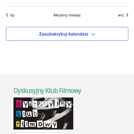
wydarzenia
wydarzenia
wydarzenia
wydarzenia
wydarzenia
wydarzenia
wydarze
lip
Aktualny miesiąc
wrz
Zasubskrybuj kalendarz
Dyskusyjny Klub Filmowy