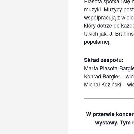
Plasota spotkali się
muzyki. Muzycy post
współpracują z wielo
który dotrze do każ
takich jak: J. Brahm
popularnej.
Skład zespołu:
Marta Plasota-Bargie
Konrad Bargieł – wio
Michał Koziński – wi
W przerwie koncert
wystawy. Tym r