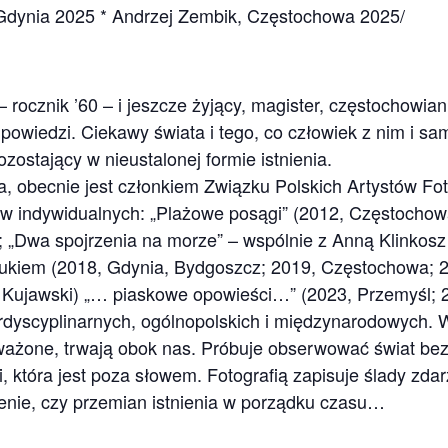
Gdynia 2025 * Andrzej Zembik, Częstochowa 2025/
rocznik ’60 – i jeszcze żyjący, magister, częstochowiani
powiedzi. Ciekawy świata i tego, co człowiek z nim i s
ozostający w nieustalonej formie istnienia.
a, obecnie jest członkiem Związku Polskich Artystów Fo
taw indywidualnych: „Plażowe posągi” (2012, Częstochow
; „Dwa spojrzenia na morze” – wspólnie z Anną Klinkos
kiem (2018, Gdynia, Bydgoszcz; 2019, Częstochowa; 20
Kujawski) „… piaskowe opowieści…” (2023, Przemyśl; 
terdyscyplinarnych, ogólnopolskich i międzynarodowych.
uważone, trwają obok nas. Próbuje obserwować świat be
 która jest poza słowem. Fotografią zapisuje ślady zdarz
ienie, czy przemian istnienia w porządku czasu…