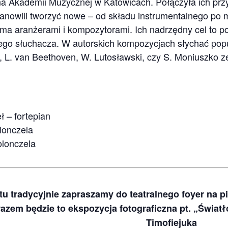
 na Akademii Muzycznej w Katowicach. Połączyła ich prz
anowili tworzyć nowe – od składu instrumentalnego po m
ma aranżerami i kompozytorami. Ich nadrzędny cel to po
dego słuchacza. W autorskich kompozycjach słychać pop
s, L. van Beethoven, W. Lutosławski, czy S. Moniuszko 
ł – fortepian
lonczela
olonczela
u tradycyjnie zapraszamy do teatralnego foyer na pi
azem będzie to ekspozycja fotograficzna pt. „Świat
Timofiejuka