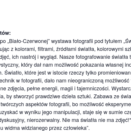
tów:
 po „Biało-Czerwonej” wystawa fotografii pod tytułem „
jąc z kolorami, filtrami, źródłami światła, kolorowymi sz
jęć, ich nastrój i wygląd. Nasze fotografowanie światła t
styczny, który dał nam możliwość pokazania własnej indy
h. Światło, które jest w istocie rzeczy tylko promieniow
hnik w fotografii, dało nam nieograniczoną możliwość twó
e zdjęcia, pełne energii, magii i tajemniczości. Wystarcz
, by stworzyć prawdziwe dzieła sztuki. Zabawa ze świa
 twórczych aspektów fotografii, bo możliwość eksperymen
 uzyskać w wyniku jego manipulacji, staje się w sumie cz
dyskusyjny, nierozerwalny. Nie ma światła nie ma zdjęć!
su widma widzianego przez człowieka”.