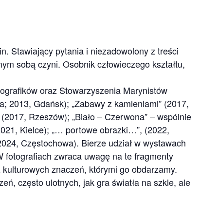
n. Stawiający pytania i niezadowolony z treści
amym sobą czyni. Osobnik człowieczego kształtu,
tografików oraz Stowarzyszenia Marynistów
a; 2013, Gdańsk); „Zabawy z kamieniami” (2017,
z (2017, Rzeszów); „Biało – Czerwona” – wspólnie
21, Kielce); „… portowe obrazki…”, (2022,
2024, Częstochowa). Bierze udział w wystawach
 W fotografiach zwraca uwagę na te fragmenty
z kulturowych znaczeń, którymi go obdarzamy.
eń, często ulotnych, jak gra światła na szkle, ale