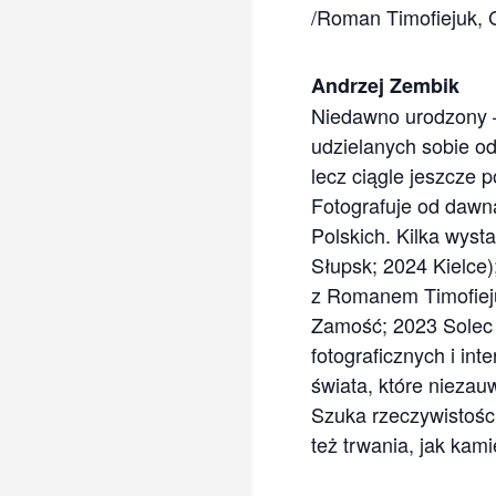
/Roman Timofiejuk, 
Andrzej Zembik
Niedawno urodzony – 
udzielanych sobie od
lecz ciągle jeszcze p
Fotografuje od dawn
Polskich. Kilka wys
Słupsk; 2024 Kielce)
z Romanem Timofieju
Zamość; 2023 Solec 
fotograficznych i in
świata, które nieza
Szuka rzeczywistości,
też trwania, jak kam