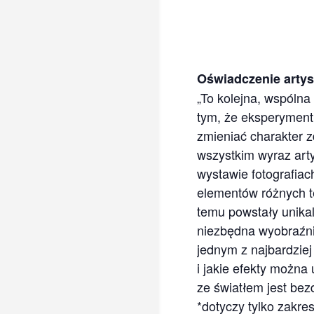
Oświadczenie artys
„To kolejna, wspólna
tym, że eksperymentu
zmieniać charakter zd
wszystkim wyraz arty
wystawie fotografiac
elementów różnych tec
temu powstały unikaln
niezbędna wyobraźnia
jednym z najbardziej
i jakie efekty można
ze światłem jest bez
*dotyczy tylko zakre