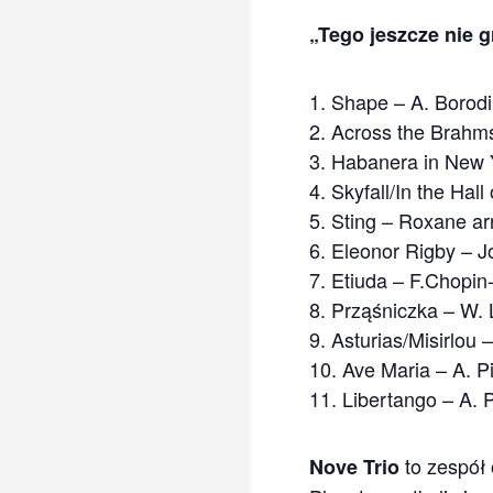
„Tego jeszcze nie g
1. Shape – A. Borodin
2. Across the Brahms
3. Habanera in New Y
4. Skyfall/In the Hal
5. Sting – Roxane ar
6. Eleonor Rigby – J
7. Etiuda – F.Chopin
8. Prząśniczka – W. 
9. Asturias/Misirlou 
10. Ave Maria – A. Pi
11. Libertango – A. P
to zespół 
Nove Trio