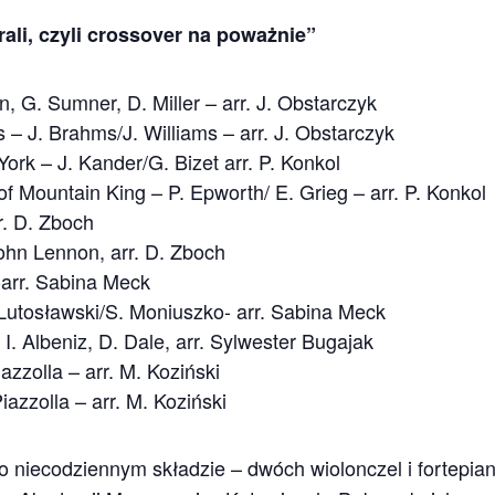
rali, czyli crossover na poważnie”
, G. Sumner, D. Miller – arr. J. Obstarczyk
 – J. Brahms/J. Williams – arr. J. Obstarczyk
ork – J. Kander/G. Bizet arr. P. Konkol
l of Mountain King – P. Epworth/ E. Grieg – arr. P. Konkol
r. D. Zboch
ohn Lennon, arr. D. Zboch
-arr. Sabina Meck
Lutosławski/S. Moniuszko- arr. Sabina Meck
– I. Albeniz, D. Dale, arr. Sylwester Bugajak
azzolla – arr. M. Koziński
iazzolla – arr. M. Koziński
o niecodziennym składzie – dwóch wiolonczel i fortepian