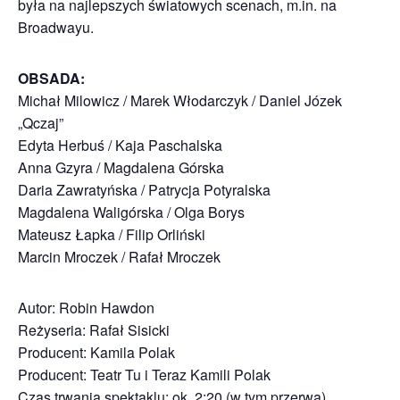
była na najlepszych światowych scenach, m.in. na
Broadwayu.
OBSADA:
Michał Milowicz / Marek Włodarczyk / Daniel Józek
„Qczaj”
Edyta Herbuś / Kaja Paschalska
Anna Gzyra / Magdalena Górska
Daria Zawratyńska / Patrycja Potyralska
Magdalena Waligórska / Olga Borys
Mateusz Łapka / Filip Orliński
Marcin Mroczek / Rafał Mroczek
Autor: Robin Hawdon
Reżyseria: Rafał Sisicki
Producent: Kamila Polak
Producent: Teatr Tu i Teraz Kamili Polak
Czas trwania spektaklu: ok. 2:20 (w tym przerwa)