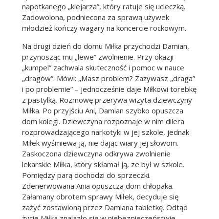
napotkanego „klejarza”, który ratuje się ucieczką.
Zadowolona, podniecona za sprawą używek
młodzież kończy wagary na koncercie rockowym.
Na drugi dzień do domu Miłka przychodzi Damian,
przynosząc mu „lewe” zwolnienie. Przy okazji
„kumpel” zachwala skuteczność i pomoc w nauce
„dragów”. Mówi: „Masz problem? Zażywasz „draga”
i po problemie” – jednocześnie daje Miłkowi torebkę
z pastylką. Rozmowę przerywa wizyta dziewczyny
Miłka. Po przyjściu Ani, Damian szybko opuszcza
dom kolegi. Dziewczyna rozpoznaje w nim dilera
rozprowadzającego narkotyki w jej szkole, jednak
Miłek wyśmiewa ją, nie dając wiary jej słowom.
Zaskoczona dziewczyna odkrywa zwolnienie
lekarskie Miłka, który skłamał ją, ze był w szkole.
Pomiędzy parą dochodzi do sprzeczki.
Zdenerwowana Ania opuszcza dom chłopaka.
Załamany obrotem sprawy Miłek, decyduje się
zażyć zostawioną przez Damiana tabletkę. Odtąd
życie Miłka znalazło się w niebezpieczeństwie.