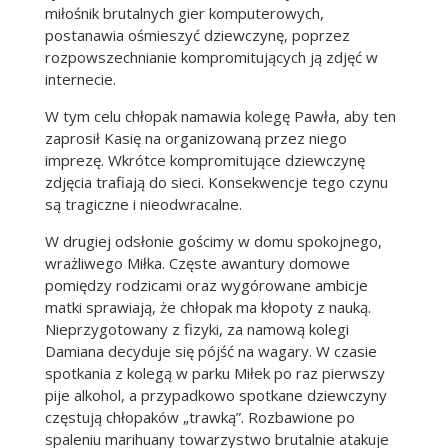
miłośnik brutalnych gier komputerowych,
postanawia ośmieszyć dziewczynę, poprzez
rozpowszechnianie kompromitujących ją zdjęć w
internecie.
W tym celu chłopak namawia kolegę Pawła, aby ten
zaprosił Kasię na organizowaną przez niego
imprezę. Wkrótce kompromitujące dziewczynę
zdjęcia trafiają do sieci. Konsekwencje tego czynu
są tragiczne i nieodwracalne.
W drugiej odsłonie gościmy w domu spokojnego,
wrażliwego Miłka. Częste awantury domowe
pomiędzy rodzicami oraz wygórowane ambicje
matki sprawiają, że chłopak ma kłopoty z nauką.
Nieprzygotowany z fizyki, za namową kolegi
Damiana decyduje się pójść na wagary. W czasie
spotkania z kolegą w parku Miłek po raz pierwszy
pije alkohol, a przypadkowo spotkane dziewczyny
częstują chłopaków „trawką”. Rozbawione po
spaleniu marihuany towarzystwo brutalnie atakuje