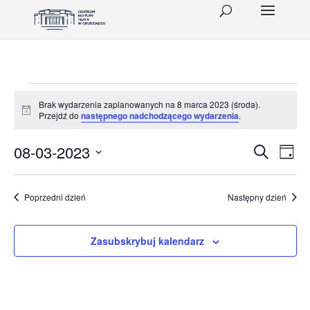
Wydarzenia
Brak wydarzenia zaplanowanych na 8 marca 2023 (środa).
Powiadomienie
Przejdź do
następnego nadchodzącego wydarzenia
.
for
8
Wydar
Wy
08-03-2023
Szukaj
Dzień
Wid
Wybierz
Nawig
marca
datę.
naw
po
Poprzedni dzień
Następny dzień
2023
wyszu
(środa)
Zasubskrybuj kalendarz
i
widok