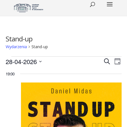
Stand-up
Wydarzenia
Stand-up
Wydarzenia
Wydar
Wy
28-04-2026
Szukaj
Dzień
Wid
for
Wybierz
Nawig
19:00
datę.
naw
28
po
kwietnia
wyszu
2026
i
(wtorek)
widok