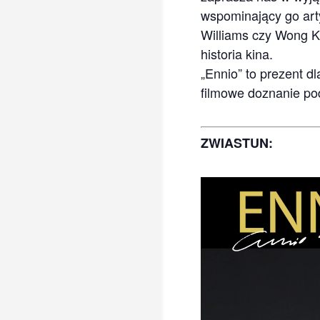
wspominający go arty
Williams czy Wong Ka
historia kina.
„Ennio” to prezent d
filmowe doznanie pod
ZWIASTUN:
Odtwarzacz
video