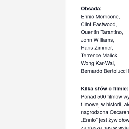
Obsada:
Ennio Morricone,
Clint Eastwood,
Quentin Tarantino,
John Williams,
Hans Zimmer,
Terrence Malick,
Wong Kar-Wai,
Bernardo Bertolucci i
Kilka słów o filmie:
Ponad 500 filmów wyb
filmowej w historii,
nagrodzona Oscare
„Ennio” jest żywioło
zaprasza nas w wyją