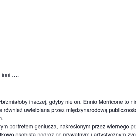
 inni ….
rzmiałoby inaczej, gdyby nie on. Ennio Morricone to ni
 ale również uwielbiana przez międzynarodową publicznoś
m.
wym portretem geniusza, nakreślonym przez wiernego pr
tkowo osobistą podróż po prywatnym i artystycznym ży