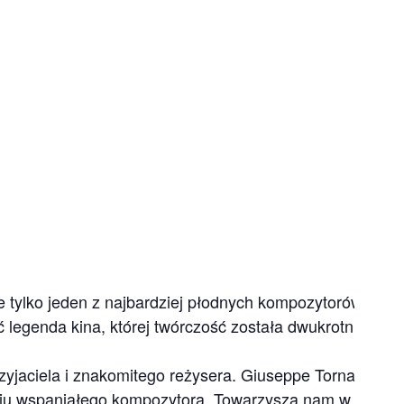
e tylko jeden z najbardziej płodnych kompozytorów muzy
ć legenda kina, której twórczość została dwukrotnie
zyjaciela i znakomitego reżysera. Giuseppe Tornatore
ciu wspaniałego kompozytora. Towarzyszą nam w niej