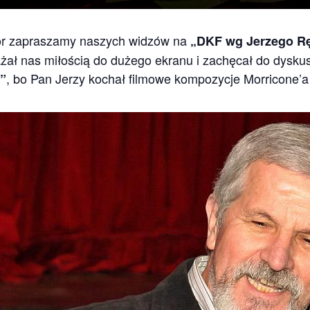
ór zapraszamy naszych widzów na
„DKF wg Jerzego Rę
rażał nas miłością do dużego ekranu i zachęcał do dysk
, bo Pan Jerzy kochał filmowe kompozycje Morricone’a 
”