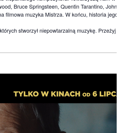
twood, Bruce Springsteen, Quentin Tarantino, John
 filmowa muzyka Mistrza. W końcu, historia jego życia 
 których stworzył niepowtarzalną muzykę. Przeżyj głębok