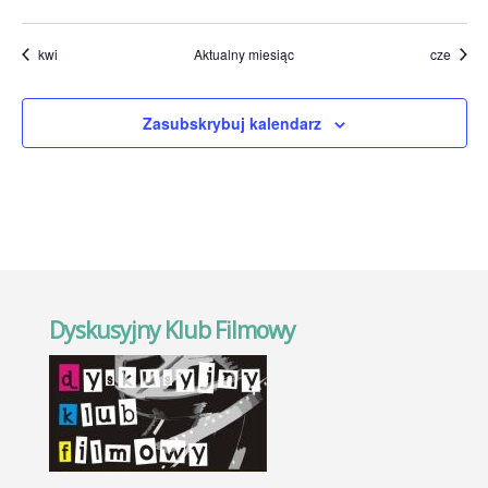
wydarzenia
wydarzenia
wydarzenia
wydarzenia
wydarzenia
wydarzenia
wydarze
kwi
Aktualny miesiąc
cze
Zasubskrybuj kalendarz
Dyskusyjny Klub Filmowy