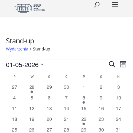
Stand-up
Wydarzenia
Stand-up
Wydarzenia
Wydar
Wy
01-05-2026
Szukaj
Miesi
Wid
Wybierz
Nawig
Kalendarz
P
PONIEDZIAŁEK
W
WTOREK
Ś
ŚRODA
C
CZWARTEK
P
PIĄTEK
S
SOBOTA
N
NIEDZIE
datę.
naw
po
0
1
0
0
0
0
0
Wydarzenia
27
28
29
30
1
2
3
wydarzenia
wydarzenie
wydarzenia
wydarzenia
wydarzenia
wydarzenia
wydarz
wyszu
0
0
0
0
1
0
0
4
5
6
7
8
9
10
wydarzenia
wydarzenia
wydarzenia
wydarzenia
wydarzenie
wydarzenia
wydarze
i
0
0
0
0
0
0
0
11
12
13
14
15
16
17
wydarzenia
wydarzenia
wydarzenia
wydarzenia
wydarzenia
wydarzenia
wydarze
widok
0
0
0
0
1
0
0
18
19
20
21
22
23
24
wydarzenia
wydarzenia
wydarzenia
wydarzenia
wydarzenie
wydarzenia
wydarze
0
0
0
0
0
0
0
25
26
27
28
29
30
31